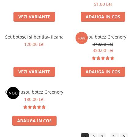
51,00 Lei
VEZI VARIANTE
ADAUGA IN COS
Set botosei si bentita- Ileana
Trusou botez Greenery
-3%
120,00 Lei
340,00 Lei
330,00 Lei
VEZI VARIANTE
ADAUGA IN COS
Cutie trusou botez Greenery
NOU
180,00 Lei
ADAUGA IN COS
1
2
3
31