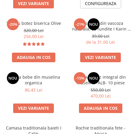
VEZI VARIANTE
CONFIGUREAZA
Botosei
Caciuli
Trusou botez biserica Olive
Dres bebe din vascoza
Fulare si esarfe
-20%
-21%
NOU
naturala, cu fundite I Karin I
320,00 Lei
Manusi
ALB
39,00 Lei
256,00 Lei
Saci de dormit bebe
de la 31,00 Lei
Prosoape
ADAUGA IN COS
VEZI VARIANTE
Perii de par bebe
Camasi Barbati
Boneta bebe din muselina
Trusou botez integral din
NOU
-15%
NOU
Camasi baieti
organica
muselina- ALB- 10 piese
Body-uri bebe
86,43 Lei
550,00 Lei
470,00 Lei
VEZI VARIANTE
ADAUGA IN COS
Camasa traditionala baieti I
Rochie traditionala fete -
Calin
Anuca