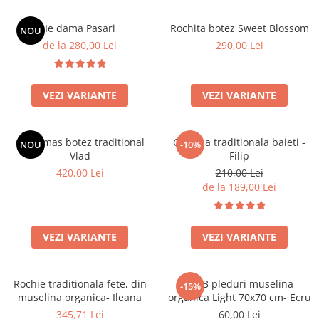
Ie dama Pasari
Rochita botez Sweet Blossom
NOU
de la 280,00 Lei
290,00 Lei
VEZI VARIANTE
VEZI VARIANTE
Costumas botez traditional
Camasa traditionala baieti -
NOU
-10%
Vlad
Filip
420,00 Lei
210,00 Lei
de la 189,00 Lei
VEZI VARIANTE
VEZI VARIANTE
Rochie traditionala fete, din
Set 3 pleduri muselina
-15%
muselina organica- Ileana
organica Light 70x70 cm- Ecru
345,71 Lei
60,00 Lei