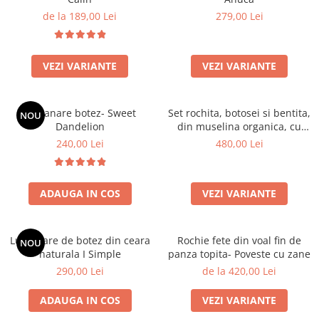
de la 189,00 Lei
279,00 Lei
VEZI VARIANTE
VEZI VARIANTE
Lumanare botez- Sweet
Set rochita, botosei si bentita,
NOU
Dandelion
din muselina organica, cu
detalii brodate - Lavanda
240,00 Lei
480,00 Lei
ADAUGA IN COS
VEZI VARIANTE
Lumanare de botez din ceara
Rochie fete din voal fin de
NOU
naturala I Simple
panza topita- Poveste cu zane
290,00 Lei
de la 420,00 Lei
ADAUGA IN COS
VEZI VARIANTE