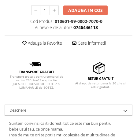
ADAUGA IN COS
Cod Produs:
010601-99-0002-7070-0
Ai nevoie de ajutor?
0746446118
Adauga la Favorite
Cere informatii
TRANSPORT GRATUIT
Transport gratuit pentru comenzi de
RETUR GRATUIT
minim 290 Ron! Exceptie fac
Ai drept de retur pana la 20 zile si
JUCARIILE, TRUSOURILE BOTEZ si
retur gratuit.
LUMANARILE de BOTEZ.
Descriere
Suntem convinsi ca iti doresti tot ce este mai bun pentru
bebelusul tau, ca orice mama.
Insa de multe ori te poti simti coplesita de multitudinea de