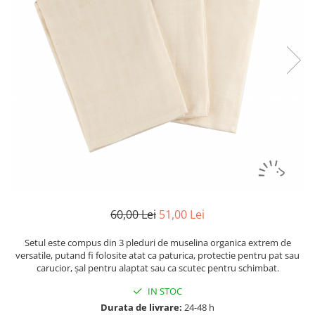
Botosei
Caciuli
Fulare si esarfe
Manusi
Saci de dormit bebe
Prosoape
Perii de par bebe
Camasi Barbati
Camasi baieti
Body-uri bebe
60,00 Lei
51,00 Lei
Setul este compus din 3 pleduri de muselina organica extrem de
versatile, putand fi folosite atat ca paturica, protectie pentru pat sau
carucior, șal pentru alaptat sau ca scutec pentru schimbat.
IN STOC
Durata de livrare:
24-48 h