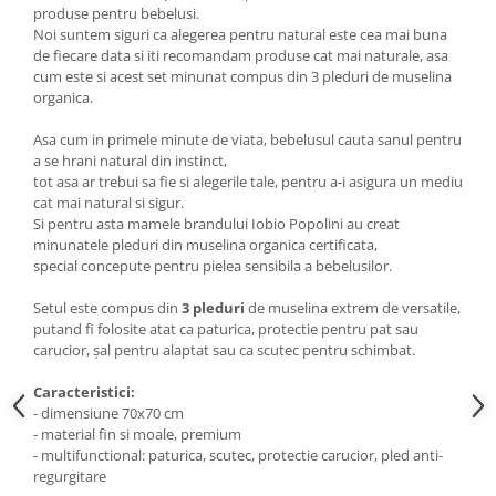
produse pentru bebelusi.
Noi suntem siguri ca alegerea pentru natural este cea mai buna
de fiecare data si iti recomandam produse cat mai naturale, asa
cum este si acest set minunat compus din 3 pleduri de muselina
organica.
Asa cum in primele minute de viata, bebelusul cauta sanul pentru
a se hrani natural din instinct,
tot asa ar trebui sa fie si alegerile tale, pentru a-i asigura un mediu
cat mai natural si sigur.
Si pentru asta mamele brandului Iobio Popolini au creat
minunatele pleduri din muselina organica certificata,
special concepute pentru pielea sensibila a bebelusilor.
Setul este compus din
3 pleduri
de muselina extrem de versatile,
putand fi folosite atat ca paturica, protectie pentru pat sau
carucior, șal pentru alaptat sau ca scutec pentru schimbat.
Caracteristici:
- dimensiune 70x70 cm
- material fin si moale, premium
- multifunctional: paturica, scutec, protectie carucior, pled anti-
regurgitare