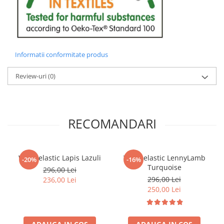
Informatii conformitate produs
Review-uri
(0)
RECOMANDARI
Wrap elastic Lapis Lazuli
Wrap elastic LennyLamb
-20%
-16%
Turquoise
296,00 Lei
296,00 Lei
236,00 Lei
250,00 Lei