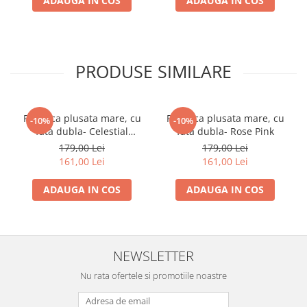
ADAUGA IN COS
ADAUGA IN COS
PRODUSE SIMILARE
Paturica plusata mare, cu
Paturica plusata mare, cu
-10%
-10%
fata dubla- Celestial
fata dubla- Rose Pink
Blue/White
179,00 Lei
179,00 Lei
161,00 Lei
161,00 Lei
ADAUGA IN COS
ADAUGA IN COS
NEWSLETTER
Nu rata ofertele si promotiile noastre