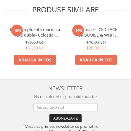
PRODUSE SIMILARE
Paturica plusata mare, cu
Pled mare- ICED LACE
-10%
-14%
fata dubla- Celestial
TURQUOISE & WHITE
Blue/White
179,00 Lei
140,00 Lei
161,00 Lei
120,00 Lei
ADAUGA IN COS
ADAUGA IN COS
NEWSLETTER
Nu rata ofertele si promotiile noastre
Vreau sa primesc newsletter cu promotiile