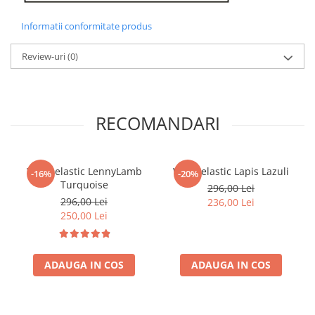
Informatii conformitate produs
Review-uri
(0)
RECOMANDARI
Wrap elastic LennyLamb
Wrap elastic Lapis Lazuli
-16%
-20%
Turquoise
296,00 Lei
296,00 Lei
236,00 Lei
250,00 Lei
ADAUGA IN COS
ADAUGA IN COS