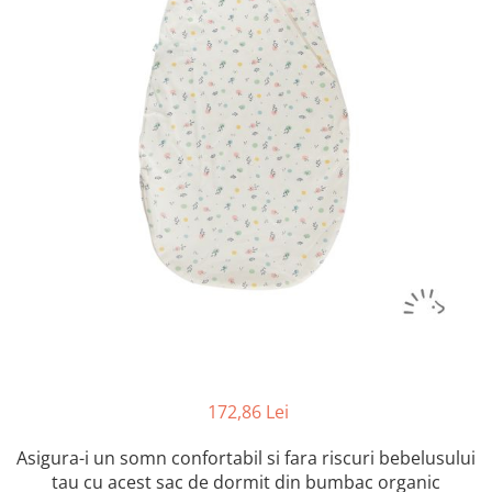
Botosei
Caciuli
Fulare si esarfe
Manusi
Saci de dormit bebe
Prosoape
Perii de par bebe
Camasi Barbati
Camasi baieti
Body-uri bebe
172,86 Lei
Asigura-i un somn confortabil si fara riscuri bebelusului
tau cu acest sac de dormit din bumbac organic